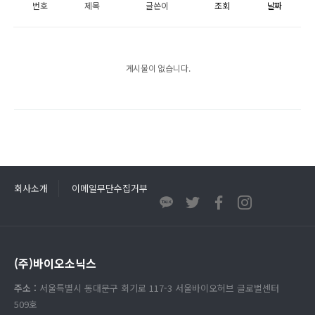
번호
제목
글쓴이
조회
날짜
게시물이 없습니다.
회사소개
이메일무단수집거부
(주)바이오소닉스
주소 :
서울특별시 동대문구 회기로 117-3 서울바이오허브 글로벌센터
509호