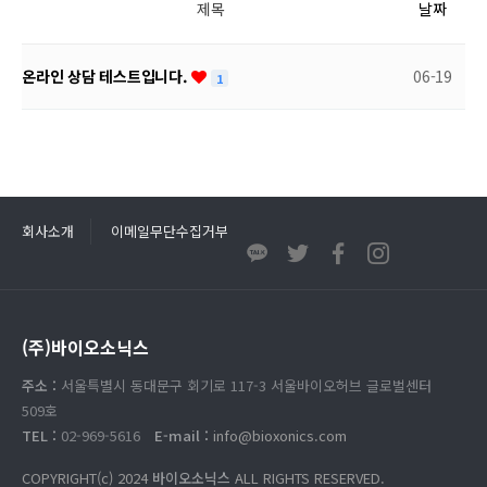
제목
날짜
온라인 상담 테스트입니다.
06-19
1
회사소개
이메일무단수집거부
(주)바이오소닉스
주소 :
서울특별시 동대문구 회기로 117-3 서울바이오허브 글로벌센터
509호
TEL :
02-969-5616
E-mail :
info@bioxonics.com
COPYRIGHT(c) 2024
바이오소닉스
ALL RIGHTS RESERVED.