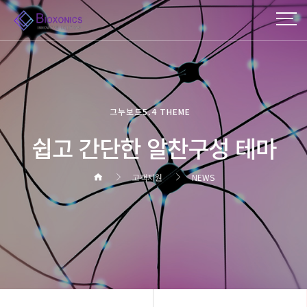
그누보드5.4 THEME
쉽고 간단한 알찬구성 테마
고객지원
NEWS
헤더설정